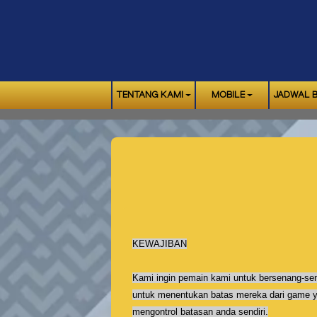
TENTANG KAMI
MOBILE
JADWAL 
KEWAJIBAN

Kami ingin pemain kami untuk bersenang-se
untuk menentukan batas mereka dari game 
mengontrol batasan anda sendiri.
