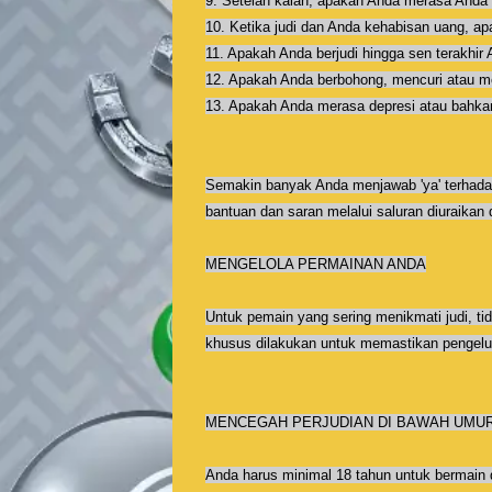
9. Setelah kalah, apakah Anda merasa And
10. Ketika judi dan Anda kehabisan uang, ap
11. Apakah Anda berjudi hingga sen terakhir 
12. Apakah Anda berbohong, mencuri atau m
13. Apakah Anda merasa depresi atau bahkan 
Semakin banyak Anda menjawab 'ya' terhadap
bantuan dan saran melalui saluran diuraikan d
MENGELOLA PERMAINAN ANDA

Untuk pemain yang sering menikmati judi, t
khusus dilakukan untuk memastikan pengeluar
MENCEGAH PERJUDIAN DI BAWAH UMUR
Anda harus minimal 18 tahun untuk bermain 